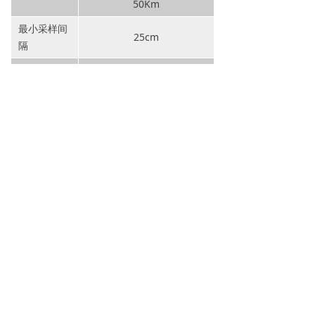
50Km
最小采样间
25cm
隔
空间分辨率
1m
温度分辨率
0.05℃
温度重复性
0.3℃
测量时间
30s到24h
测量模式
单端和双端测量
光纤接口
E2000；8º角，单模光纤
通信接口
Ethernet、USB
工作温度
-40℃~50℃
供电电源及
10~30VDC，21W
功耗
500 mm x 400 mm x 150