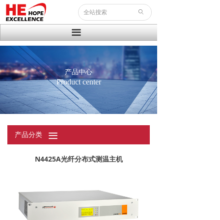
首页
ꄙ
关于希卓
끀
服务设备
产品中心
解决方案
Product center
成功案例
新闻资讯
产品分类
끀
联系我们
N4425A光纤分布式测温主机