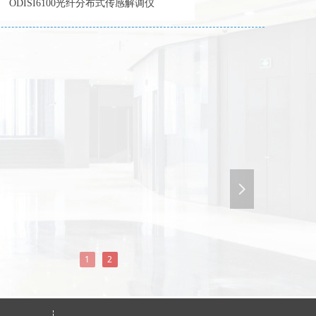
ODISI6100光纤分布式传感解调仪
넲
1
2